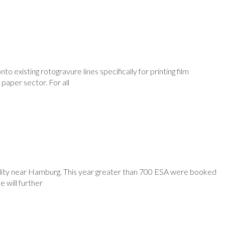
o existing rotogravure lines specifically for printing film
aper sector. For all
acility near Hamburg. This year greater than 700 ESA were booked
 will further