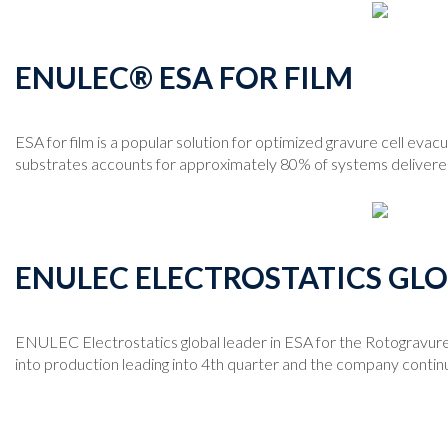
ENULEC® ESA FOR FILM
ESA for film is a popular solution for optimized gravure cell evac
substrates accounts for approximately 80% of systems delivered
ENULEC ELECTROSTATICS GLO
ENULEC Electrostatics global leader in ESA for the Rotogravure 
into production leading into 4th quarter and the company contin
P